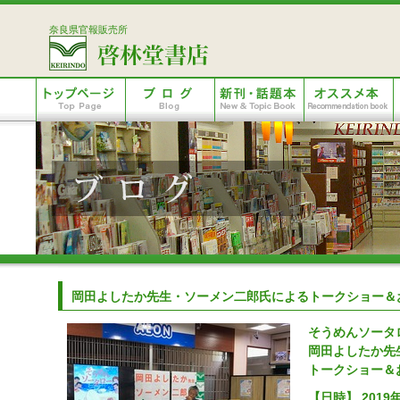
奈良県官報販売所
岡田よしたか先生・ソーメン二郎氏によるトークショー＆
そうめんソータ
岡田よしたか先
トークショー＆
【日時】 2019年