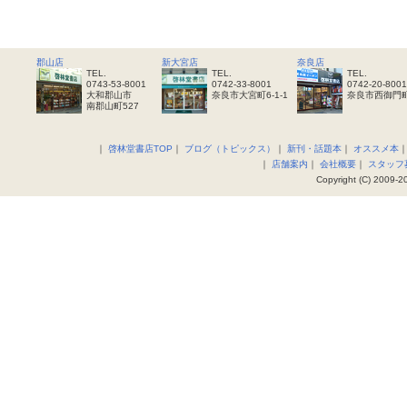
郡山店
新大宮店
奈良店
TEL.
TEL.
TEL.
0743-53-8001
0742-33-8001
0742-20-8001
大和郡山市
奈良市大宮町6-1-1
奈良市西御門町
南郡山町527
｜
啓林堂書店TOP
｜
ブログ（トピックス）
｜
新刊・話題本
｜
オススメ本
｜
店舗案内
｜
会社概要
｜
スタッフ
Copyright (C) 2009-20