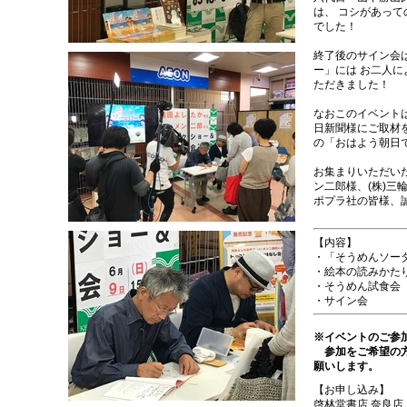
は、 コシがあっ
でした！
終了後のサイン会
ー」には お二人
ただきました！
なおこのイベント
日新聞様にご取材を
の「おはよう朝日
お集まりいただい
ン二郎様、(株)三
ポプラ社の皆様、
【内容】
・「そうめんソー
・絵本の読みかた
・そうめん試食会
・サイン会
※イベントのご参
参加をご希望の方
願いします。
【お申し込み】
啓林堂書店 奈良店 （T