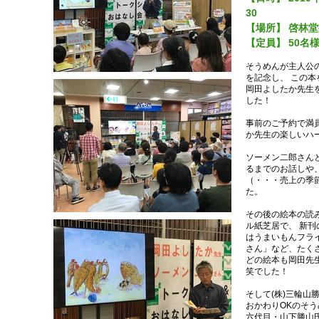
30
【場所】 啓林
【定員】 50名
そうめんが主人公
を記念し、 この
岡田よしたか先生
した！
事前のご予約で満
か先生の楽しいハ
ソーメン二郎さん
るまでのお話しや
（・・・売上の季
た。
その後の絵本の読
ル紙芝居で、 新
はうまいもんフラ
さん」など、たく
どの絵本も岡田先
笑でした！
そして(株)三輪山
おかわりOKのそ
六代目・山下勝山