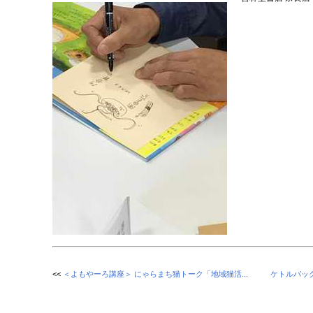
<<
＜よもやーろ講座＞ にゃらまち猫トーク「地域猫活...
ケトルバッ