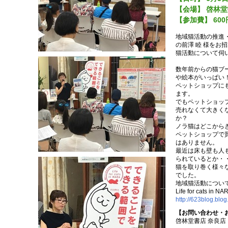
【会場】 啓林堂
【参加費】 600
地域猫活動の推進・啓蒙を行
の前澤 睦 様をお
猫活動について伺
数年前からの猫ブ
や絵本がいっぱい
ペットショップに
ます。
でもペットショッ
売れなくて大きく
か？
ノラ猫はどこから
ペットショップで
はありません。
最近は床も壁も人
られているとか・
猫を取り巻く様々
でした。
地域猫活動につい
Life for cats
http://623blog.blog
【お問い合わせ・
啓林堂書店 奈良店 （T