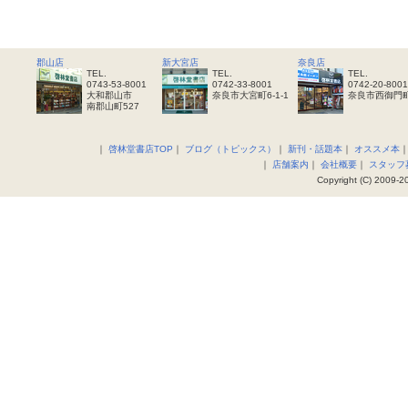
郡山店
新大宮店
奈良店
TEL.
TEL.
TEL.
0743-53-8001
0742-33-8001
0742-20-8001
大和郡山市
奈良市大宮町6-1-1
奈良市西御門町
南郡山町527
｜
啓林堂書店TOP
｜
ブログ（トピックス）
｜
新刊・話題本
｜
オススメ本
｜
店舗案内
｜
会社概要
｜
スタッフ
Copyright (C) 2009-20