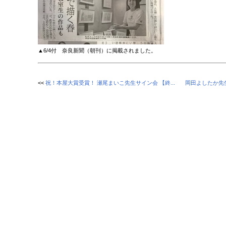
▲6/4付 奈良新聞（朝刊）に掲載されました。
<<
祝！本屋大賞受賞！ 瀬尾まいこ先生サイン会 【終...
岡田よしたか先