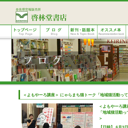
奈良県官報販売所
＜よもやーろ講座＞ にゃらまち猫トーク「地域猫活動っ
＜よもやーろ講
「地域猫活動っ
＞
【日時】 6月3日（