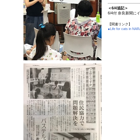
＜6/4追記＞
6/4付 奈良新聞
【関連リンク】
●Life for cats in 