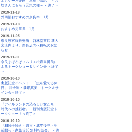
よもやーろ企画「本屋で法話」 ～お
坊さんにもらう元気の種～ ＜終了＞
2019-11-18
外商部おすすめの奈良本 1月
2019-11-18
おすすめ児童書 1月
2019-11-05
奈良県官報販売所 啓林堂書店 新大
宮店内より、奈良店内へ移転のお知
らせ
2019-11-01
奈良まほろばソムリエ松森重博氏に
よるトークショー＆サイン会 ＜終了
＞
2019-10-10
出版記念イベント 「虫を愛でる休
日」 川邊透 × 前畑真美 トーク＆サ
イン会＜終了＞
2019-10-10
『アイルランドの恐ろしい女たち
時代への挑戦者』 新刊出版記念ト
ークショー！＜終了＞
2019-10-10
『相続手続き・遺言・成年後見・生
前贈与・家族信託 無料相談会』 ＜終