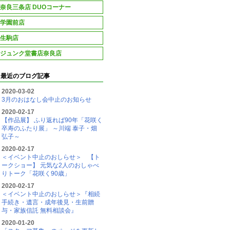
奈良三条店 DUOコーナー
学園前店
生駒店
ジュンク堂書店奈良店
最近のブログ記事
2020-03-02
3月のおはなし会中止のお知らせ
2020-02-17
【作品展】 ふり返れば90年「花咲く
卒寿のふたり展」 ～川端 泰子・畑
弘子～
2020-02-17
＜イベント中止のおしらせ＞ 【ト
ークショー】 元気な2人のおしゃべ
りトーク「花咲く90歳」
2020-02-17
＜イベント中止のおしらせ＞『相続
手続き・遺言・成年後見・生前贈
与・家族信託 無料相談会』
2020-01-20