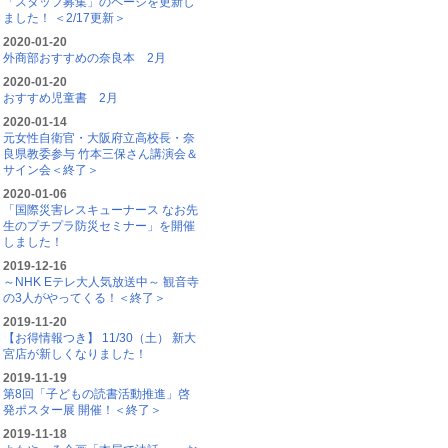
「スタッフ募集」のページを更新し
ました！ ＜2/17更新＞
2020-01-20
外商部おすすめの奈良本 2月
2020-01-20
おすすめ児童書 2月
2020-01-14
元女性自衛官・大阪府立高校長・奈
良県教委参与 竹本三保さん講演会＆
サイン会＜終了＞
2020-01-06
「国際災害レスキューナース なお先
生のプチプラ防災セミナー」を開催
しました！
2019-12-16
～NHK Eテレ大人気放送中～ 観音寺
の3人がやってくる！＜終了＞
2019-11-20
【お得情報つき】 11/30（土） 新大
宮店が新しくなりました！
2019-11-19
第8回「子どもの読書活動推進」啓
発ポスター展 開催！＜終了＞
2019-11-18