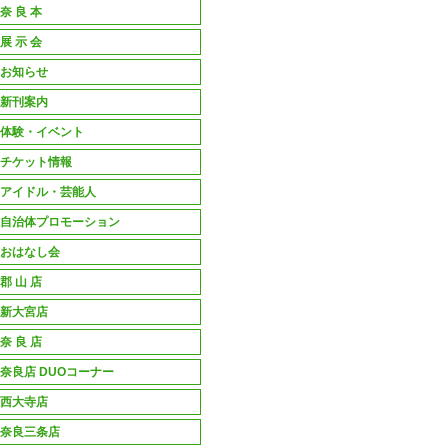
奈 良 本
展 示 会
お知らせ
新刊案内
体験・イベント
チケット情報
アイドル・芸能人
自治体プロモーション
おはなし会
郡 山 店
新大宮店
奈 良 店
奈良店 DUOコーナー
西大寺店
奈良三条店