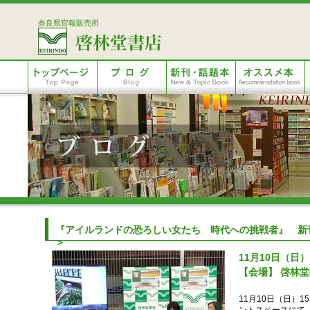
奈良県官報販売所
『アイルランドの恐ろしい女たち 時代への挑戦者』 新
＞
11月10日（日） 
【会場】 啓林
11月10日（日）