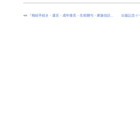
<<
『相続手続き・遺言・成年後見・生前贈与・家族信託...
出版記念イベ