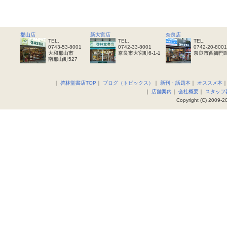
郡山店
新大宮店
奈良店
TEL.
TEL.
TEL.
0743-53-8001
0742-33-8001
0742-20-8001
大和郡山市
奈良市大宮町6-1-1
奈良市西御門町
南郡山町527
｜
啓林堂書店TOP
｜
ブログ（トピックス）
｜
新刊・話題本
｜
オススメ本
｜
店舗案内
｜
会社概要
｜
スタッフ
Copyright (C) 2009-20