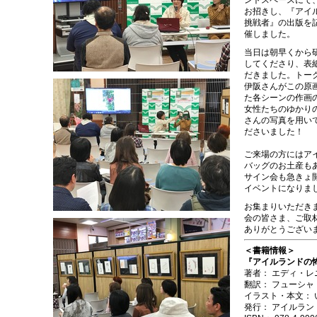
ントスペースにて
お招きし、『アイ
挑戦者』の出版を
催しました。
当日は朝早くから
してくださり、表
だきました。トー
伊阪さんがこの原
た各シーンの作画
女性たちのゆかり
さんの写真を用い
ださいました！
ご来場の方にはア
バッグのお土産も
サイン会も急きょ
イベントになりま
お集まりいただき
会の皆さま、ご取
ありがとうござい
＜書籍情報＞
『アイルランドの
著者： エディ・レ
翻訳： フューシャ
イラスト・本文： 
発行： アイルラ