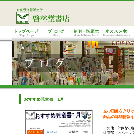
奈良県官報販売所
おすすめ児童書 1月
左の画像をクリッ
商品の詳細情報
その他、外商部の
外商部」のページ