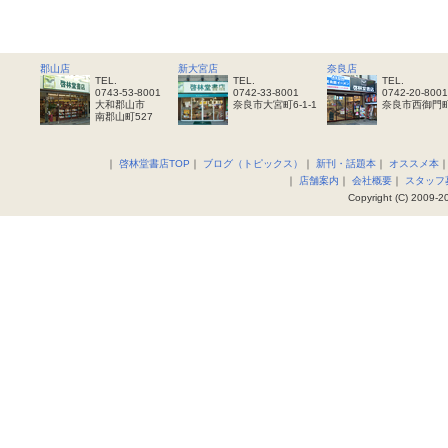
郡山店
新大宮店
奈良店
TEL.
TEL.
TEL.
0743-53-8001
0742-33-8001
0742-20-8001
大和郡山市
奈良市大宮町6-1-1
奈良市西御門町
南郡山町527
｜
啓林堂書店TOP
｜
ブログ（トピックス）
｜
新刊・話題本
｜
オススメ本
｜
店舗案内
｜
会社概要
｜
スタッフ
Copyright (C) 2009-20