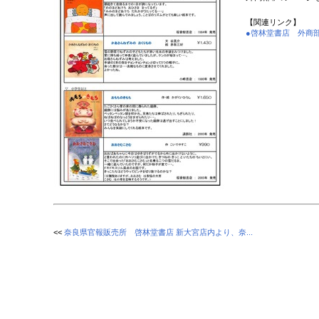
【関連リンク】
●啓林堂書店 外商
<<
奈良県官報販売所 啓林堂書店 新大宮店内より、奈...