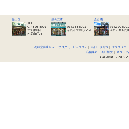
郡山店
新大宮店
奈良店
TEL.
TEL.
TEL.
0743-53-8001
0742-33-8001
0742-20-8001
大和郡山市
奈良市大宮町6-1-1
奈良市西御門町
南郡山町527
｜
啓林堂書店TOP
｜
ブログ（トピックス）
｜
新刊・話題本
｜
オススメ本
｜
店舗案内
｜
会社概要
｜
スタッフ
Copyright (C) 2009-20