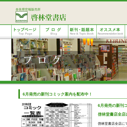
奈良県官報販売所
6月発売の新刊コミック案内を配布中！
6月発売の新刊
啓林堂書店全店
啓林堂書店全店に