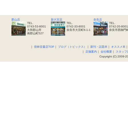
郡山店
新大宮店
奈良店
TEL.
TEL.
TEL.
0743-53-8001
0742-33-8001
0742-20-8001
大和郡山市
奈良市大宮町6-1-1
奈良市西御門町
南郡山町527
｜
啓林堂書店TOP
｜
ブログ（トピックス）
｜
新刊・話題本
｜
オススメ本
｜
店舗案内
｜
会社概要
｜
スタッフ
Copyright (C) 2009-20