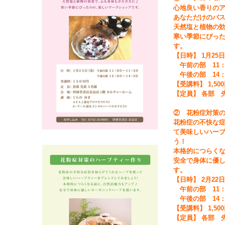
心地良い香りの
あなただけのバ
天然塩と植物の効
寒い季節にぴっ
す。
【日時】 1月25
午前の部 11：00
午後の部 14：00
【受講料】 1,50
【定員】 各部 
② 花粉症対策
花粉症の不快な
て美味しいハー
う！
本格的につらくな
安全で身体に優
す。
【日時】 2月22
午前の部 11：00
午後の部 14：00
【受講料】 1,50
【定員】 各部 