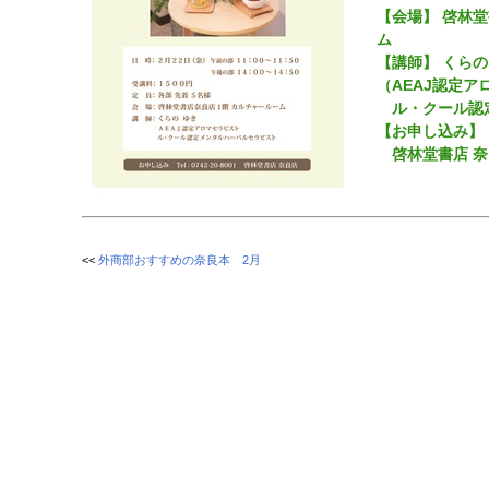
【会場】 啓林
ム
【講師】 くらの
（AEAJ認定ア
ル・クール認定
【お申し込み】
啓林堂書店 奈良店 
<<
外商部おすすめの奈良本 2月