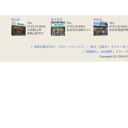
郡山店
新大宮店
奈良店
TEL.
TEL.
TEL.
0743-53-8001
0742-33-8001
0742-20-8001
大和郡山市
奈良市大宮町6-1-1
奈良市西御門町
南郡山町527
｜
啓林堂書店TOP
｜
ブログ（トピックス）
｜
新刊・話題本
｜
オススメ本
｜
店舗案内
｜
会社概要
｜
スタッフ
Copyright (C) 2009-20