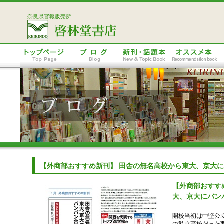
奈良県官報販売所
【外商部おすすめ新刊】 田舎の無名高校から東大、京大
【外商部おすす
大、京大にバン
開校当初は中堅公