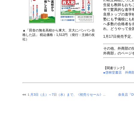
の私立高校だった
生徒も教師もおち
年で驚異的な進学
良県トップの進学
塾にも予備校にも
へ多数の合格者を
れ、どうやって全
▲「田舎の無名高校から東大、京大にバンバン合
格した話」 税込価格：1,512円 （発行：主婦の友
1月17日発売予定
社）
その他、外商部の
外商部」のページ
【関連リンク】
●啓林堂書店 外商
<<
１月3日（土）～7日（水）まで、《初売りセール》...
奈良店『