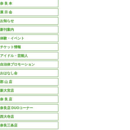
奈 良 本
展 示 会
お知らせ
新刊案内
体験・イベント
チケット情報
アイドル・芸能人
自治体プロモーション
おはなし会
郡 山 店
新大宮店
奈 良 店
奈良店 DUOコーナー
西大寺店
奈良三条店