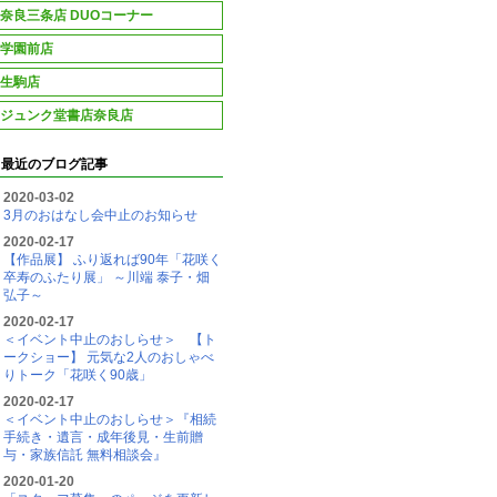
奈良三条店 DUOコーナー
学園前店
生駒店
ジュンク堂書店奈良店
最近のブログ記事
2020-03-02
3月のおはなし会中止のお知らせ
2020-02-17
【作品展】 ふり返れば90年「花咲く
卒寿のふたり展」 ～川端 泰子・畑
弘子～
2020-02-17
＜イベント中止のおしらせ＞ 【ト
ークショー】 元気な2人のおしゃべ
りトーク「花咲く90歳」
2020-02-17
＜イベント中止のおしらせ＞『相続
手続き・遺言・成年後見・生前贈
与・家族信託 無料相談会』
2020-01-20