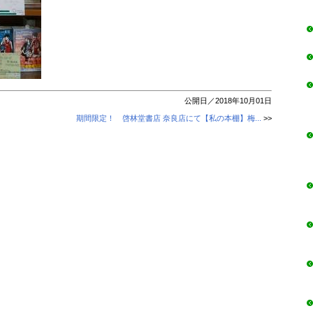
公開日／2018年10月01日
期間限定！ 啓林堂書店 奈良店にて【私の本棚】梅...
>>