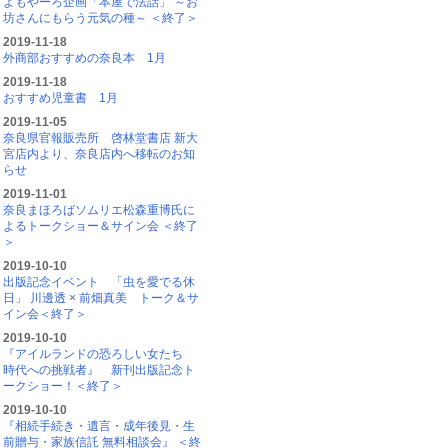
よもやーろ企画「本屋で法話」 ～お
坊さんにもらう元気の種～ ＜終了＞
2019-11-18
外商部おすすめの奈良本 1月
2019-11-18
おすすめ児童書 1月
2019-11-05
奈良県官報販売所 啓林堂書店 新大
宮店内より、奈良店内へ移転のお知
らせ
2019-11-01
奈良まほろばソムリエ松森重博氏に
よるトークショー＆サイン会 ＜終了
＞
2019-10-10
出版記念イベント 「虫を愛でる休
日」 川邊透 × 前畑真美 トーク＆サ
イン会＜終了＞
2019-10-10
『アイルランドの恐ろしい女たち
時代への挑戦者』 新刊出版記念ト
ークショー！＜終了＞
2019-10-10
『相続手続き・遺言・成年後見・生
前贈与・家族信託 無料相談会』 ＜終