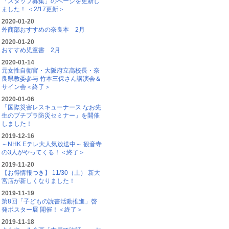
「スタッフ募集」のページを更新し
ました！ ＜2/17更新＞
2020-01-20
外商部おすすめの奈良本 2月
2020-01-20
おすすめ児童書 2月
2020-01-14
元女性自衛官・大阪府立高校長・奈
良県教委参与 竹本三保さん講演会＆
サイン会＜終了＞
2020-01-06
「国際災害レスキューナース なお先
生のプチプラ防災セミナー」を開催
しました！
2019-12-16
～NHK Eテレ大人気放送中～ 観音寺
の3人がやってくる！＜終了＞
2019-11-20
【お得情報つき】 11/30（土） 新大
宮店が新しくなりました！
2019-11-19
第8回「子どもの読書活動推進」啓
発ポスター展 開催！＜終了＞
2019-11-18