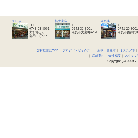
郡山店
新大宮店
奈良店
TEL.
TEL.
TEL.
0743-53-8001
0742-33-8001
0742-20-8001
大和郡山市
奈良市大宮町6-1-1
奈良市西御門町
南郡山町527
｜
啓林堂書店TOP
｜
ブログ（トピックス）
｜
新刊・話題本
｜
オススメ本
｜
店舗案内
｜
会社概要
｜
スタッフ
Copyright (C) 2009-20