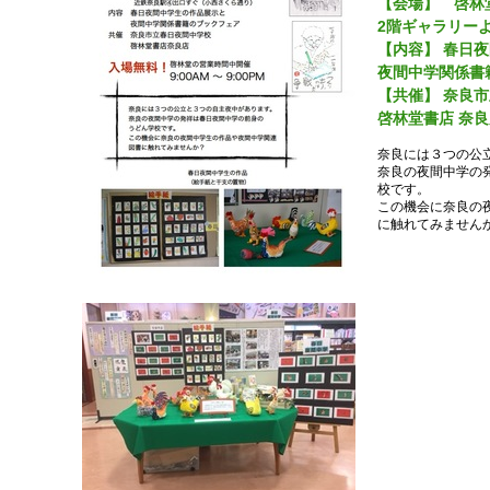
【会場】 啓林
2階ギャラリー
【内容】 春日
夜間中学関係書
【共催】 奈良
啓林堂書店 奈
奈良には３つの公
奈良の夜間中学の
校です。
この機会に奈良の
に触れてみません